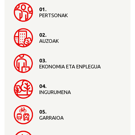
01.
PERTSONAK
02.
AUZOAK
03.
EKONOMIA ETA ENPLEGUA
04.
INGURUMENA
05.
GARRAIOA