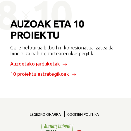
AUZOAK
ETA 10
PROIEKTU
Gure helburua bilbo hiri kohesionatua izatea da,
hirigintza nahiz gizartearen ikuspegitik
Auzoetako jarduketak
10 proiektu estrategikoak
LEGEZKO OHARRA
COOKIEN POLITIKA