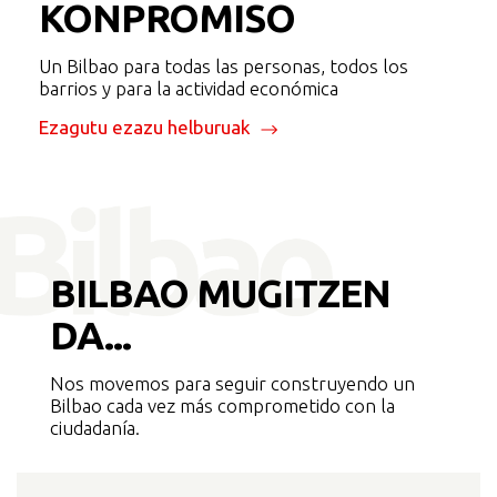
KONPROMISO
Un Bilbao para todas las personas, todos los
barrios y para la actividad económica
Ezagutu ezazu helburuak
BILBAO
MUGITZEN
DA...
Nos movemos para seguir construyendo un
Bilbao cada vez más comprometido con la
ciudadanía.