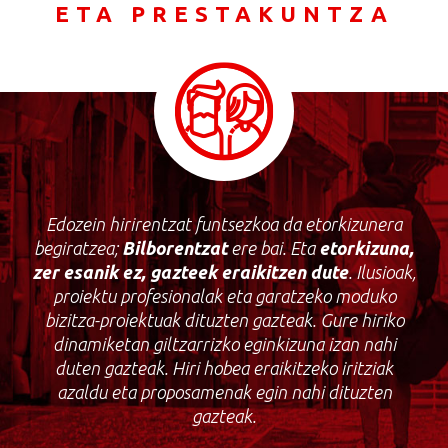
ETA PRESTAKUNTZA
Edozein hirirentzat funtsezkoa da etorkizunera
begiratzea;
Bilborentzat
ere bai. Eta
etorkizuna
,
zer
esanik
ez
,
gazteek
eraikitzen
dute
. Ilusioak,
proiektu profesionalak eta garatzeko moduko
bizitza-proiektuak dituzten gazteak. Gure hiriko
dinamiketan giltzarrizko eginkizuna izan nahi
duten gazteak. Hiri hobea eraikitzeko iritziak
azaldu eta proposamenak egin nahi dituzten
gazteak.