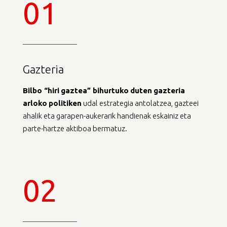
01
Gazteria
Bilbo
“
hiri
gaztea
”
bihurtuko
duten
gazteria
arloko
politiken
udal estrategia antolatzea, gazteei
ahalik eta garapen-aukerarik handienak eskainiz eta
parte-hartze aktiboa bermatuz.
02