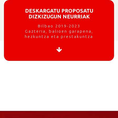
DESKARGATU PROPOSATU
DIZKIZUGUN NEURRIAK
Bilbao 2019-2023
Gazteria, balioen garapena,
hezkuntza eta prestakuntza