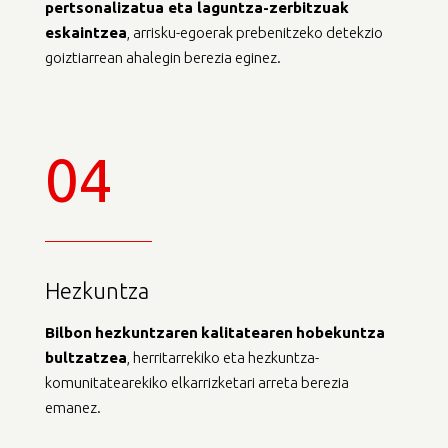
pertsonalizatua
eta
laguntza-zerbitzuak
eskaintzea
, arrisku-egoerak prebenitzeko detekzio
goiztiarrean ahalegin berezia eginez.
04
Hezkuntza
Bilbon
hezkuntzaren
kalitatearen
hobekuntza
bultzatzea
, herritarrekiko eta hezkuntza-
komunitatearekiko elkarrizketari arreta berezia
emanez.