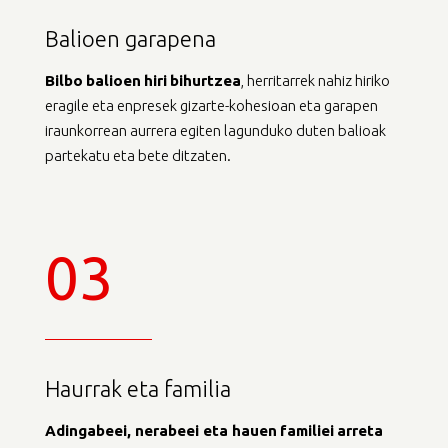
Balioen garapena
Bilbo
balioen
hiri
bihurtzea
, herritarrek nahiz hiriko
eragile eta enpresek gizarte-kohesioan eta garapen
iraunkorrean aurrera egiten lagunduko duten balioak
partekatu eta bete ditzaten.
03
Haurrak eta familia
Adingabeei
,
nerabeei
eta
hauen
familiei
arreta