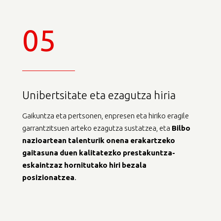
05
Unibertsitate eta ezagutza hiria
Gaikuntza eta pertsonen, enpresen eta hiriko eragile
garrantzitsuen arteko ezagutza sustatzea, eta
Bilbo
nazioartean
talenturik
onena
erakartzeko
gaitasuna
duen
kalitatezko
prestakuntza-
eskaintzaz
hornitutako
hiri
bezala
posizionatzea
.