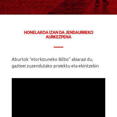
HONELAKOA IZAN DA JENDAURREKO
AURKEZPENA
Aburtok “etorkizuneko Bilbo” abiarazi du,
gazteei zuzendutako proiektu eta ekintzekin