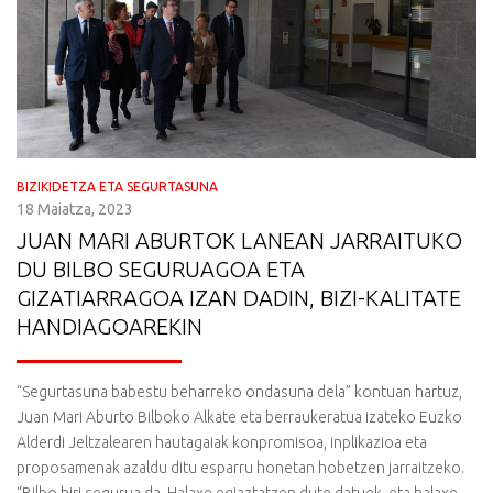
BIZIKIDETZA ETA SEGURTASUNA
18 Maiatza, 2023
JUAN MARI ABURTOK LANEAN JARRAITUKO
DU BILBO SEGURUAGOA ETA
GIZATIARRAGOA IZAN DADIN, BIZI-KALITATE
HANDIAGOAREKIN
“Segurtasuna babestu beharreko ondasuna dela” kontuan hartuz,
Juan Mari Aburto Bilboko Alkate eta berraukeratua izateko Euzko
Alderdi Jeltzalearen hautagaiak konpromisoa, inplikazioa eta
proposamenak azaldu ditu esparru honetan hobetzen jarraitzeko.