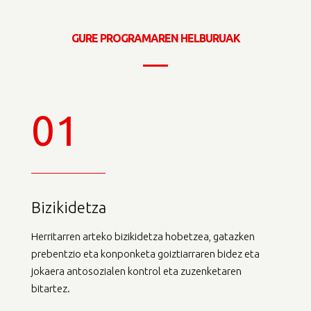
GURE PROGRAMAREN HELBURUAK
01
Bizikidetza
Herritarren arteko bizikidetza hobetzea, gatazken
prebentzio eta konponketa goiztiarraren bidez eta
jokaera antosozialen kontrol eta zuzenketaren
bitartez.