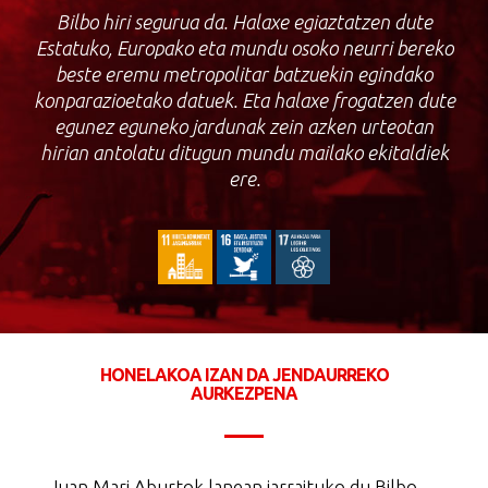
Bilbo hiri segurua da. Halaxe egiaztatzen dute
Estatuko, Europako eta mundu osoko neurri bereko
beste eremu metropolitar batzuekin egindako
konparazioetako datuek. Eta halaxe frogatzen dute
egunez eguneko jardunak zein azken urteotan
hirian antolatu ditugun mundu mailako ekitaldiek
ere.
HONELAKOA IZAN DA JENDAURREKO
AURKEZPENA
Juan Mari Aburtok lanean jarraituko du Bilbo