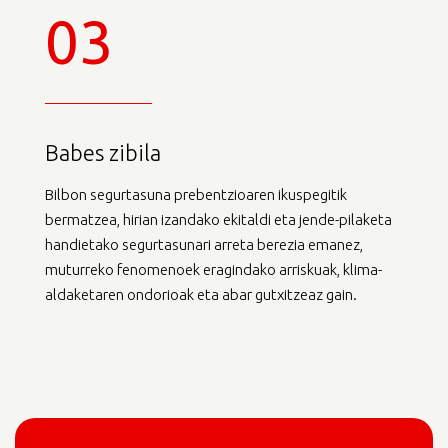
03
Babes zibila
Bilbon segurtasuna prebentzioaren ikuspegitik
bermatzea, hirian izandako ekitaldi eta jende-pilaketa
handietako segurtasunari arreta berezia emanez,
muturreko fenomenoek eragindako arriskuak, klima-
aldaketaren ondorioak eta abar gutxitzeaz gain.