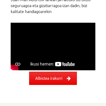
seguruagoa eta gizatiarragoa izan dadin, bizi
kalitate handiagoarekin
Albistea irakurri