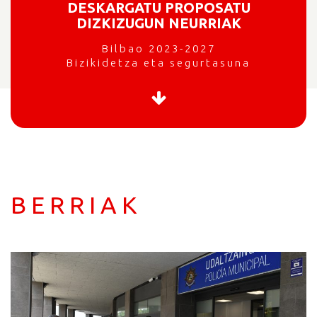
DESKARGATU PROPOSATU
DIZKIZUGUN NEURRIAK
Bilbao 2023-2027
Bizikidetza eta segurtasuna
BERRIAK