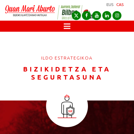
EUS
CAS
ILDO ESTRATEGIKOA
BIZIKIDETZA ETA
SEGURTASUNA