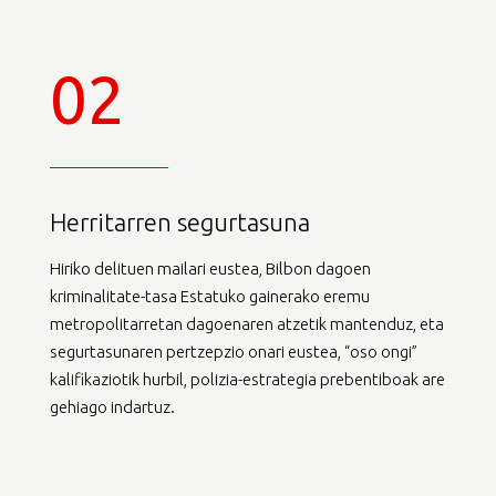
02
Herritarren segurtasuna
Hiriko delituen mailari eustea, Bilbon dagoen
kriminalitate-tasa Estatuko gainerako eremu
metropolitarretan dagoenaren atzetik mantenduz, eta
segurtasunaren pertzepzio onari eustea, “oso ongi”
kalifikaziotik hurbil, polizia-estrategia prebentiboak are
gehiago indartuz.