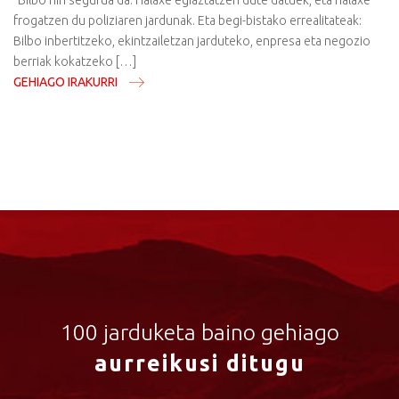
“Bilbo hiri segurua da. Halaxe egiaztatzen dute datuek, eta halaxe
frogatzen du poliziaren jardunak. Eta begi-bistako errealitateak:
Bilbo inbertitzeko, ekintzailetzan jarduteko, enpresa eta negozio
berriak kokatzeko […]
GEHIAGO IRAKURRI
100 jarduketa baino gehiago
aurreikusi ditugu