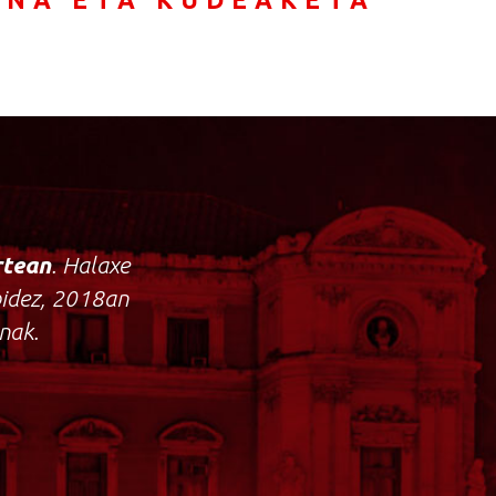
rtean
. Halaxe
bidez, 2018an
nak.