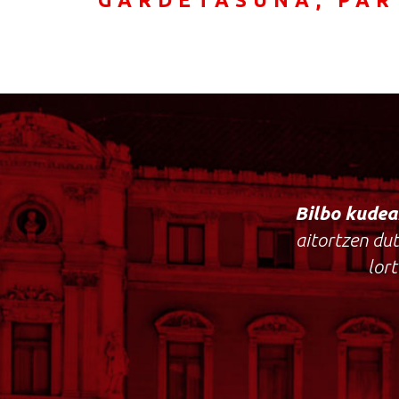
Bilbo
kudea
aitortzen du
lor