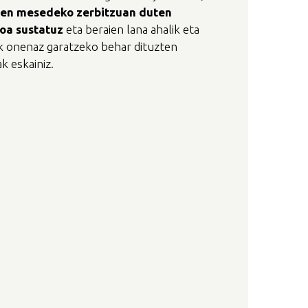
ren
mesedeko
zerbitzuan
duten
ioa
sustatuz
eta beraien lana ahalik eta
ik onenaz garatzeko behar dituzten
ak eskainiz.