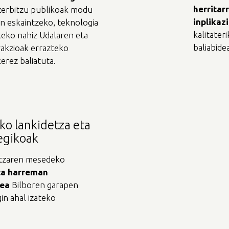
herritar
zerbitzu publikoak modu
inplikaz
an eskaintzeko, teknologia
kalitater
teko nahiz Udalaren eta
baliabide
rakzioak errazteko
erez baliatuta.
o lankidetza eta
egikoak
etzaren mesedeko
ta
harreman
zea
Bilboren garapen
in ahal izateko