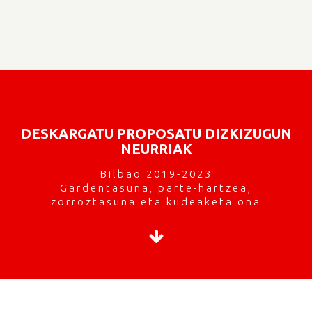
DESKARGATU PROPOSATU DIZKIZUGUN
NEURRIAK
Bilbao 2019-2023
Gardentasuna, parte-hartzea,
zorroztasuna eta kudeaketa ona