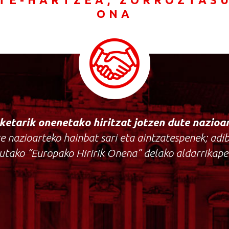
ONA
ketarik
onenetako
hiritzat
jotzen
dute
nazioa
te nazioarteko hainbat sari eta aintzatespenek; adi
tutako “Europako Hiririk Onena” delako aldarrikape