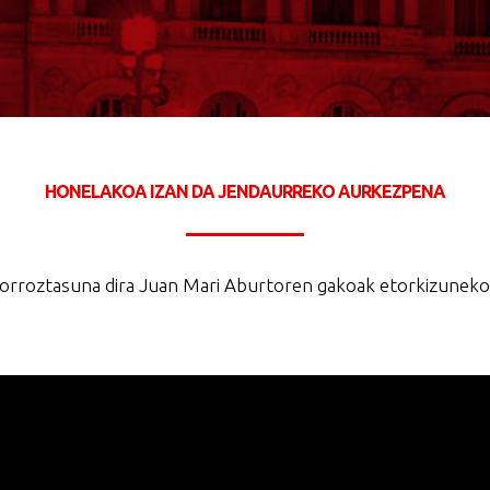
HONELAKOA IZAN DA JENDAURREKO AURKEZPENA
 zorroztasuna dira Juan Mari Aburtoren gakoak etorkizunek