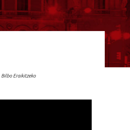
o
Bilbo Eraikitzeko