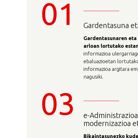
01
Gardentasuna et
Gardentasunaren
eta
arloan
lortutako
esta
informazioa ulergarriag
ebaluazioetan lortutak
informazioa argitara em
nagusiki.
03
e-Administrazioa,
modernizazioa et
Bikaintasunezko
kude