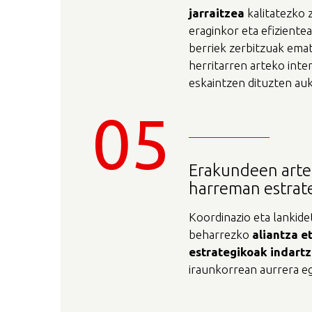
jarraitzea
kalitatezko 
eraginkor eta efiziente
berriek zerbitzuak ema
herritarren arteko inte
eskaintzen dituzten auk
05
Erakundeen artek
harreman estrat
Koordinazio eta lankid
beharrezko
aliantza
e
estrategikoak
indart
iraunkorrean aurrera eg