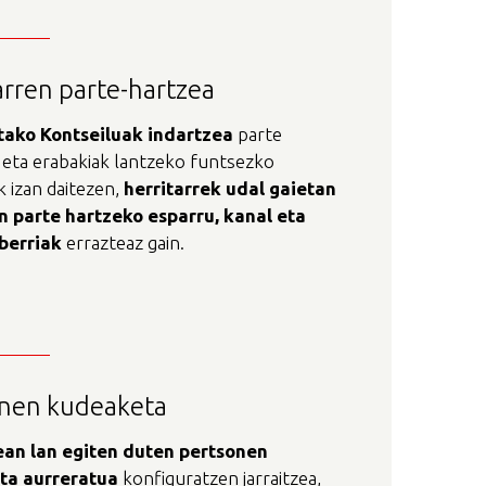
arren parte-hartzea
tako
Kontseiluak
indartzea
parte
 eta erabakiak lantzeko funtsezko
 izan daitezen,
herritarrek
udal
gaietan
n
parte
hartzeko
esparru
,
kanal
eta
berriak
errazteaz gain.
onen kudeaketa
ean
lan
egiten
duten
pertsonen
ta
aurreratua
konfiguratzen jarraitzea,