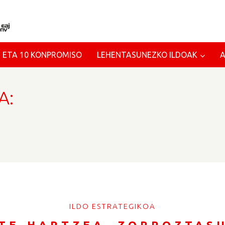
 ETA 10 KONPROMISO
LEHENTASUNEZKO ILDOAK
A:
ILDO ESTRATEGIKOA
TE-HARTZEA, ZORROZTAS