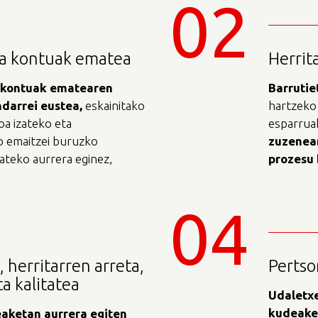
02
a kontuak ematea
Herrit
kontuak
ematearen
Barrutie
ndarrei
eustea
,
eskainitako
hartzeko
oa izateko eta
esparruak
o emaitzei buruzko
zuzenea
ateko aurrera eginez,
prozesu
04
 herritarren arreta,
Perts
a kalitatea
Udaletx
kudeake
aketan
aurrera
egiten