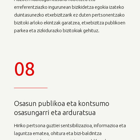
erreferentziazko ingurunean bizikidetza egokia izateko
duintasunezko etxebizitzarik ez duten pertsonentzako
bizitoki arloko ekintzak garatzea, etxebizitza publikoen
parkea eta zizkidurazko bizitokiak gehituz.
08
Osasun publikoa eta kontsumo
osasungarri eta arduratsua
Hiriko pertsona guztiei sentsibilizazioa, informazioa eta
laguntza ematea, ohitura eta bizi-baldintza