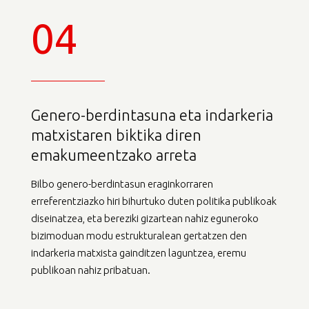
04
Genero-berdintasuna eta indarkeria
matxistaren biktika diren
emakumeentzako arreta
Bilbo genero-berdintasun eraginkorraren
erreferentziazko hiri bihurtuko duten politika publikoak
diseinatzea, eta bereziki gizartean nahiz eguneroko
bizimoduan modu estrukturalean gertatzen den
indarkeria matxista gainditzen laguntzea, eremu
publikoan nahiz pribatuan.