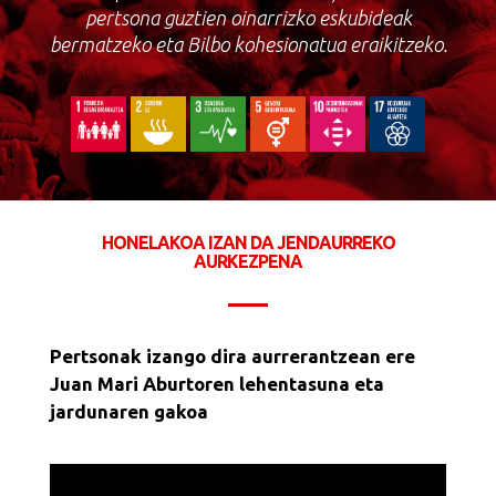
pertsona guztien oinarrizko eskubideak
bermatzeko eta Bilbo kohesionatua eraikitzeko.
HONELAKOA IZAN DA JENDAURREKO
AURKEZPENA
Pertsonak izango dira aurrerantzean ere
Juan Mari Aburtoren lehentasuna eta
jardunaren gakoa