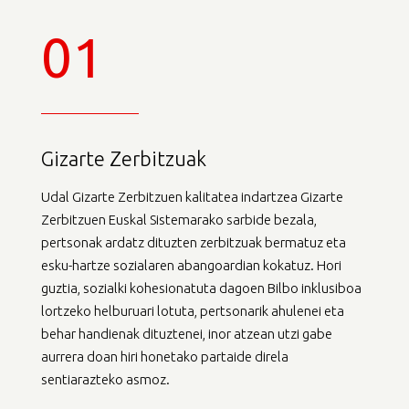
01
Gizarte Zerbitzuak
Udal Gizarte Zerbitzuen kalitatea indartzea Gizarte
Zerbitzuen Euskal Sistemarako sarbide bezala,
pertsonak ardatz dituzten zerbitzuak bermatuz eta
esku-hartze sozialaren abangoardian kokatuz. Hori
guztia, sozialki kohesionatuta dagoen Bilbo inklusiboa
lortzeko helburuari lotuta, pertsonarik ahulenei eta
behar handienak dituztenei, inor atzean utzi gabe
aurrera doan hiri honetako partaide direla
sentiarazteko asmoz.