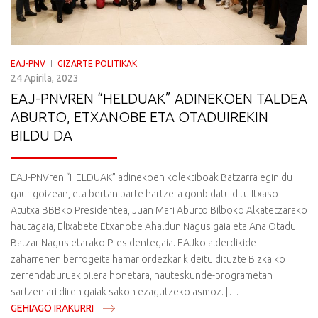
EAJ-PNV
GIZARTE POLITIKAK
24 Apirila, 2023
EAJ-PNVREN “HELDUAK” ADINEKOEN TALDEA
ABURTO, ETXANOBE ETA OTADUIREKIN
BILDU DA
EAJ-PNVren “HELDUAK” adinekoen kolektiboak Batzarra egin du
gaur goizean, eta bertan parte hartzera gonbidatu ditu Itxaso
Atutxa BBBko Presidentea, Juan Mari Aburto Bilboko Alkatetzarako
hautagaia, Elixabete Etxanobe Ahaldun Nagusigaia eta Ana Otadui
Batzar Nagusietarako Presidentegaia. EAJko alderdikide
zaharrenen berrogeita hamar ordezkarik deitu dituzte Bizkaiko
zerrendaburuak bilera honetara, hauteskunde-programetan
sartzen ari diren gaiak sakon ezagutzeko asmoz. […]
GEHIAGO IRAKURRI