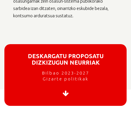
osasungarriak zein osasun-sistema publikorako
sarbidea izan ditzaten, oinarrizko eskubide bezala,
kontsumo arduratsua sustatuz.
DESKARGATU PROPOSATU
DIZKIZUGUN NEURRIAK
Bilbao 2023-2027
Gizarte politikak