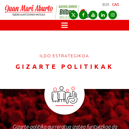
EUS
CAS
ILDO ESTRATEGIKOA
GIZARTE POLITIKAK
Gizarte-politika aurreratua izatea funtsezkoa da