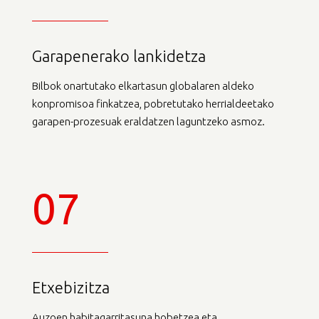
Garapenerako lankidetza
Bilbok onartutako elkartasun globalaren aldeko
konpromisoa finkatzea, pobretutako herrialdeetako
garapen-prozesuak eraldatzen laguntzeko asmoz.
07
Etxebizitza
Auzoen habitagarritasuna hobetzea eta