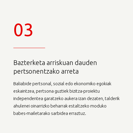
03
Bazterketa arriskuan dauden
pertsonentzako arreta
Baliabide pertsonal, sozial edo ekonomiko egokiak
eskaintzea, pertsona guztiek bizitza-proiektu
independentea garatzeko aukera izan dezaten, talderik
ahulenei oinarrizko beharrak estaltzeko moduko
babes-mailetarako sarbidea erraztuz.