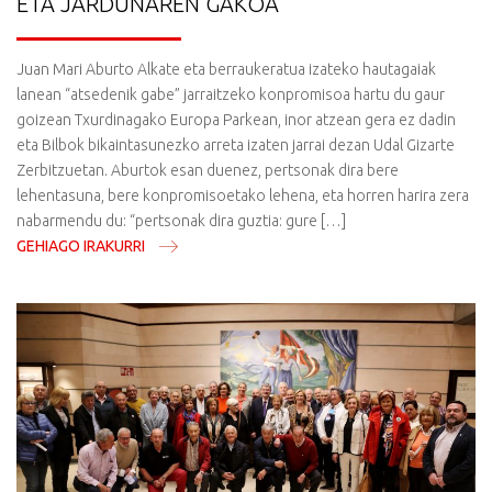
ETA JARDUNAREN GAKOA
Juan Mari Aburto Alkate eta berraukeratua izateko hautagaiak
lanean “atsedenik gabe” jarraitzeko konpromisoa hartu du gaur
goizean Txurdinagako Europa Parkean, inor atzean gera ez dadin
eta Bilbok bikaintasunezko arreta izaten jarrai dezan Udal Gizarte
Zerbitzuetan. Aburtok esan duenez, pertsonak dira bere
lehentasuna, bere konpromisoetako lehena, eta horren harira zera
nabarmendu du: “pertsonak dira guztia: gure […]
GEHIAGO IRAKURRI