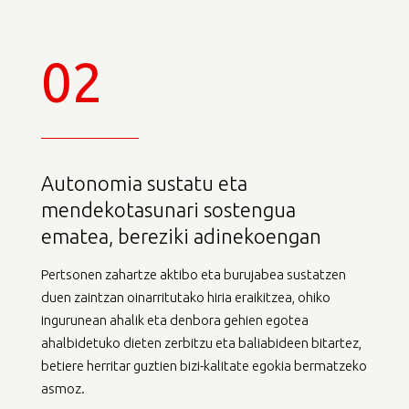
02
Autonomia sustatu eta
mendekotasunari sostengua
ematea, bereziki adinekoengan
Pertsonen zahartze aktibo eta burujabea sustatzen
duen zaintzan oinarritutako hiria eraikitzea, ohiko
ingurunean ahalik eta denbora gehien egotea
ahalbidetuko dieten zerbitzu eta baliabideen bitartez,
betiere herritar guztien bizi-kalitate egokia bermatzeko
asmoz.