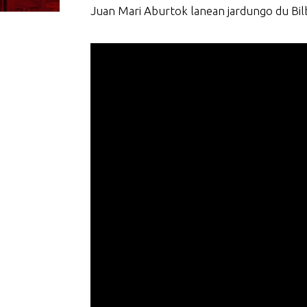
Juan Mari Aburtok lanean jardungo du Bilb