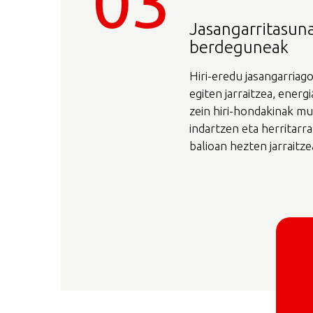
03
Jasangarritasun
berdeguneak
Hiri-eredu jasangarria
egiten jarraitzea, ener
zein hiri-hondakinak mu
indartzen eta herritarr
balioan hezten jarraitze