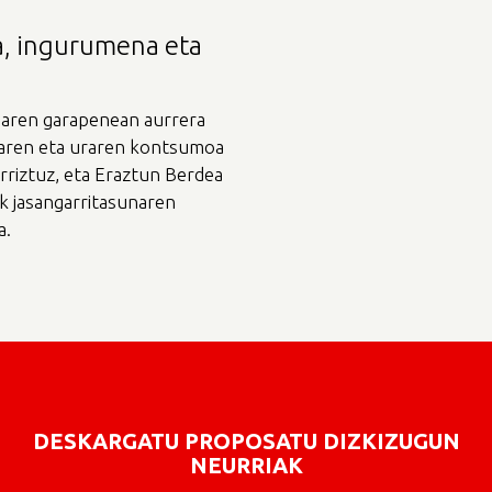
a, ingurumena eta
goaren garapenean aurrera
giaren eta uraren kontsumoa
rriztuz, eta Eraztun Berdea
ak jasangarritasunaren
a.
DESKARGATU PROPOSATU DIZKIZUGUN
NEURRIAK