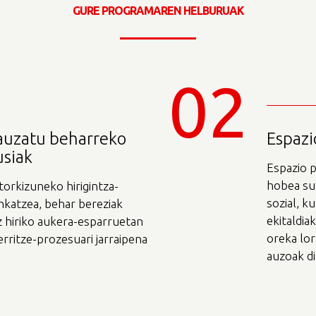
GURE PROGRAMAREN HELBURUAK
02
gauzatu beharreko
Espazi
usiak
Espazio p
hobea sus
torkizuneko hirigintza-
sozial, k
inkatzea, behar bereziak
ekitaldia
z hiriko aukera-esparruetan
oreka lor
berritze-prozesuari jarraipena
auzoak d