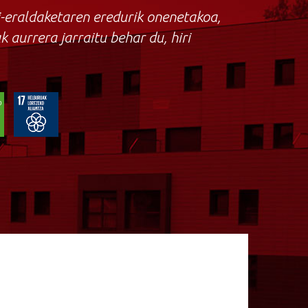
ri-eraldaketaren eredurik onenetakoa,
k aurrera jarraitu behar du, hiri