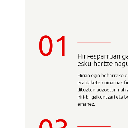
01
Hiri-esparruan 
esku-hartze nag
Hirian egin beharreko e
eraldaketen oinarriak f
dituzten auzoetan nahi
hiri-birgaikuntzari eta 
emanez.