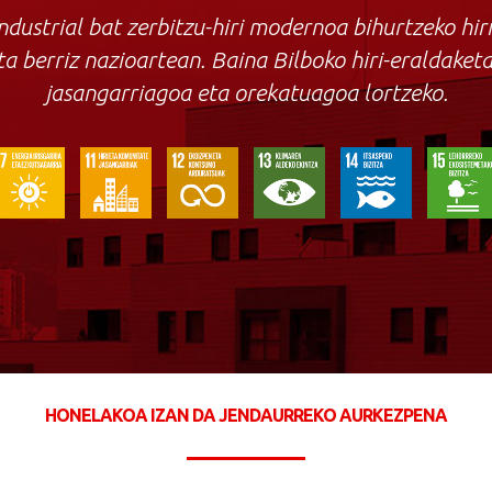
tindustrial bat zerbitzu-hiri modernoa bihurtzeko hi
a berriz nazioartean. Baina Bilboko hiri-eraldaketa
jasangarriagoa eta orekatuagoa lortzeko.
HONELAKOA IZAN DA JENDAURREKO AURKEZPENA