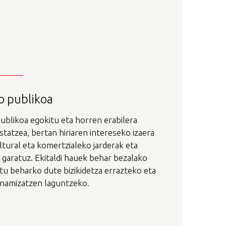
o publikoa
ublikoa egokitu eta horren erabilera
tatzea, bertan hiriaren intereseko izaera
ultural eta komertzialeko jarderak eta
k garatuz. Ekitaldi hauek behar bezalako
tu beharko dute bizikidetza errazteko eta
inamizatzen laguntzeko.