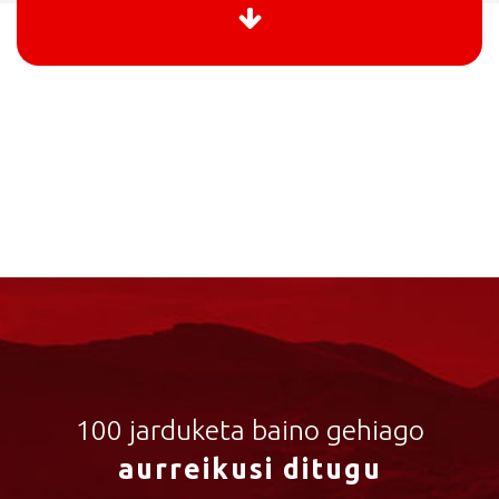
100 jarduketa baino gehiago
aurreikusi ditugu