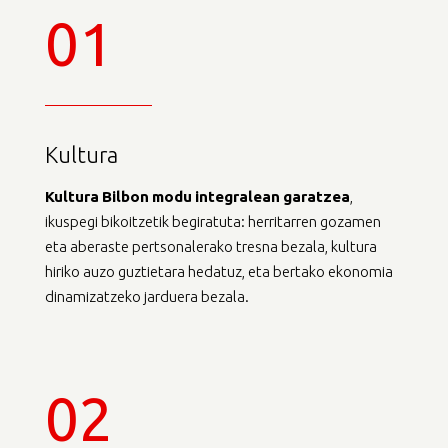
01
Kultura
Kultura
Bilbon
modu
integralean
garatzea
,
ikuspegi bikoitzetik begiratuta: herritarren gozamen
eta aberaste pertsonalerako tresna bezala, kultura
hiriko auzo guztietara hedatuz, eta bertako ekonomia
dinamizatzeko jarduera bezala.
02