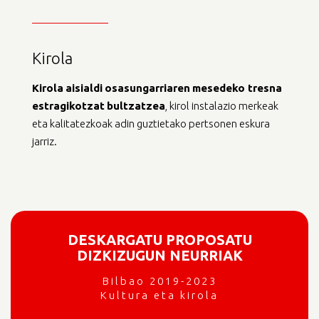
Kirola
Kirola
aisialdi
osasungarriaren
mesedeko
tresna
estragikotzat
bultzatzea
, kirol instalazio merkeak
eta kalitatezkoak adin guztietako pertsonen eskura
jarriz.
DESKARGATU PROPOSATU
DIZKIZUGUN NEURRIAK
Bilbao 2019-2023
Kultura eta kirola