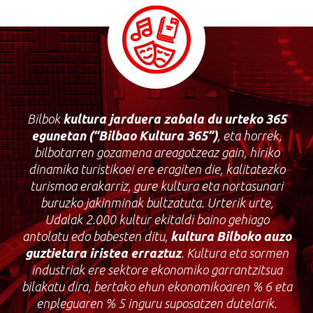
Bilbok
kultura
jarduera
zabala
du
urteko
365
egunetan
(“Bilbao Kultura 365”)
, eta horrek,
bilbotarren gozamena areagotzeaz gain, hiriko
dinamika turistikoei ere eragiten die, kalitatezko
turismoa erakarriz, gure kultura eta nortasunari
buruzko jakinminak bultzatuta. Urterik urte,
Udalak 2.000 kultur ekitaldi baino gehiago
antolatu edo babesten ditu,
kultura
Bilboko
auzo
guztietara
iristea
erraztuz
. Kultura eta sormen
industriak ere sektore ekonomiko garrantzitsua
bilakatu dira, bertako ehun ekonomikoaren % 6 eta
enpleguaren % 5 inguru suposatzen dutelarik.