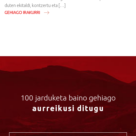
duten ekitaldi, kontzertu eta […]
GEHIAGO IRAKURRI
100 jarduketa baino gehiago
aurreikusi ditugu