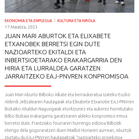
EKONOMIA ETA ENPLEGUA
KULTURA ETA KIROLA
17 Maiatza, 2023
JUAN MARI ABURTOK ETA ELIXABETE
ETXANOBEK BERRETSI EGIN DUTE
NAZIOARTEKO EKITALDI ETA
INBERTSIOETARAKO ERAKARGARRIA DEN
HIRIA ETA LURRALDEA GARATZEN
JARRAITZEKO EAJ-PNVREN KONPROMISOA
Juan Mari Aburto Bilboko Alkate eta berraukeratua izateko Euzko
Alderdi Jeltzalearen hautagaiak eta Elixabete Etxanobe EAJ-PNVren
Bizkaiko Ahaldun Nagusigaiak etorkizunez eta aukerez hornitutako
Bilbo Bizkaia erakargarria garatzearen aldeko konpromiso irmoa
berretsi dute. Frantziako Tourraren hurrengo edizioa Bilbotik
irtengo dela gogoraratzen duen Maillot Horiaren aurrean, Aburtok
ziurtatu du EAJ-PNVren hautagaitzak “nazioarteko proiekzioa