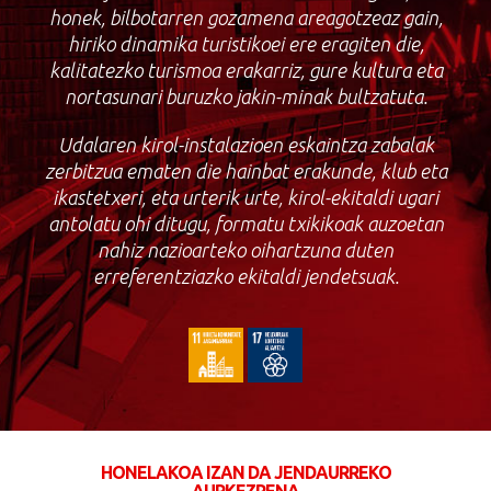
honek, bilbotarren gozamena areagotzeaz gain,
hiriko dinamika turistikoei ere eragiten die,
kalitatezko turismoa erakarriz, gure kultura eta
nortasunari buruzko jakin-minak bultzatuta.
Udalaren kirol-instalazioen eskaintza zabalak
zerbitzua ematen die hainbat erakunde, klub eta
ikastetxeri, eta urterik urte, kirol-ekitaldi ugari
antolatu ohi ditugu, formatu txikikoak auzoetan
nahiz nazioarteko oihartzuna duten
erreferentziazko ekitaldi jendetsuak.
HONELAKOA IZAN DA JENDAURREKO