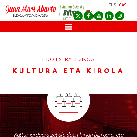
EUS
CAS
ILDO ESTRATEGIKOA
KULTURA ETA KIROLA
Kultur jarduera zabala duen hirian bizi gara, eta