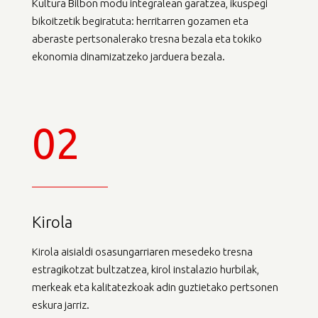
Kultura Bilbon modu integralean garatzea, ikuspegi
bikoitzetik begiratuta: herritarren gozamen eta
aberaste pertsonalerako tresna bezala eta tokiko
ekonomia dinamizatzeko jarduera bezala.
02
Kirola
Kirola aisialdi osasungarriaren mesedeko tresna
estragikotzat bultzatzea, kirol instalazio hurbilak,
merkeak eta kalitatezkoak adin guztietako pertsonen
eskura jarriz.