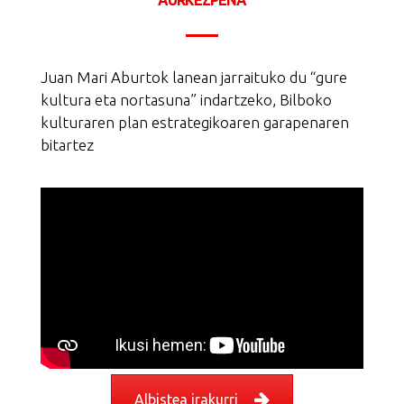
AURKEZPENA
Juan Mari Aburtok lanean jarraituko du “gure
kultura eta nortasuna” indartzeko, Bilboko
kulturaren plan estrategikoaren garapenaren
bitartez
Albistea irakurri