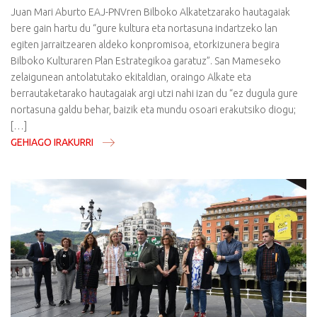
Juan Mari Aburto EAJ-PNVren Bilboko Alkatetzarako hautagaiak
bere gain hartu du “gure kultura eta nortasuna indartzeko lan
egiten jarraitzearen aldeko konpromisoa, etorkizunera begira
Bilboko Kulturaren Plan Estrategikoa garatuz”. San Mameseko
zelaigunean antolatutako ekitaldian, oraingo Alkate eta
berrautaketarako hautagaiak argi utzi nahi izan du “ez dugula gure
nortasuna galdu behar, baizik eta mundu osoari erakutsiko diogu;
[…]
GEHIAGO IRAKURRI