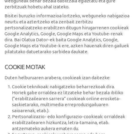
webguneak behar bezala dabiltzala egiaztatu eta gure
zerbitzuak hobetu ahal izateko.
Bisitei buruzko informazioa lortzeko, webguneko nabigazioa
neurtu eta aztertzeko eta zenbait zerbitzu
pertsonalizatzeko erabiltzen ditugun hirugarrenen cookieak
Google Analytics, Google, Google Maps eta Youtube-renak
dira. Bai Olatua Dator-ek baita Google Analytics, Google,
Google Maps eta Youtube-k ere, azken hauenak diren gailuek
pilatutako datuetarako sarbidea daukate.
COOKIE MOTAK
Duten helburuaren arabera, cookieak izan daitezke:
Cookie teknikoak: nabigatzeko beharrezkoak dira.
Horiek gabe orrialdea ez litzateke behar bezala ibiliko
(“erabiltzailearen sarrera” cookieak online erosketa-
saskietarako, multimedia erreproduzigailuaren
saioarenak, etab.).
Pertsonalizazio- edo konfigurazio-cookieak: orrialdeak
erabiltzailearen hizkuntza, letra-tamaina, etab.
antzemateko aukera ematen du.