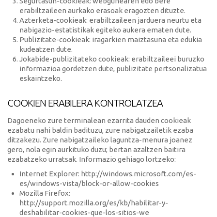
Segurtasun-cookieak: webgunearen edo bere
erabiltzaileen aurkako erasoak eragozten dituzte.
Azterketa-cookieak: erabiltzaileen jarduera neurtu eta
nabigazio-estatistikak egiteko aukera ematen dute.
Publizitate-cookieak: iragarkien maiztasuna eta edukia
kudeatzen dute.
Jokabide-publizitateko cookieak: erabiltzaileei buruzko
informazioa gordetzen dute, publizitate pertsonalizatua
eskaintzeko.
COOKIEN ERABILERA KONTROLATZEA
Dagoeneko zure terminalean ezarrita dauden cookieak
ezabatu nahi baldin badituzu, zure nabigatzailetik ezaba
ditzakezu. Zure nabigatzaileko laguntza-menura joanez
gero, nola egin aurkituko duzu; bertan azaltzen baitira
ezabatzeko urratsak. Informazio gehiago lortzeko:
Internet Explorer: http://windows.microsoft.com/es-
es/windows-vista/block-or-allow-cookies
Mozilla Firefox:
http://support.mozilla.org/es/kb/habilitar-y-
deshabilitar-cookies-que-los-sitios-we