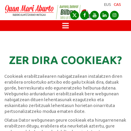
EUS
CAS
ZER DIRA COOKIEAK?
Cookieak erabiltzailearen nabigatzailean instalatzen diren
erabilera orokortuko artxibo edo gailu txikiak dira, datuak
gorde, berreskuratu edo eguneratzeko helburua dutena.
Webguneko arduradunari erabiltzaileak bere webgunean
nabigatzean dituen lehentasunak ezagutzeko eta
eskainitako zerbitzuak lehentasun horietan oinarrituta
pertsonalizatzeko modua ematen diote.
Olatua Dator webgunean geure cookieak eta hirugarrenenak
erabiltzen ditugu, erabilera eta neurketak aztertu, gure