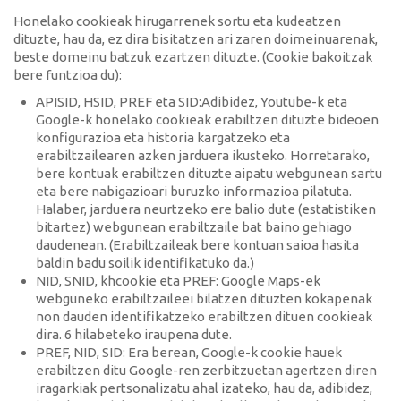
Honelako cookieak hirugarrenek sortu eta kudeatzen
dituzte, hau da, ez dira bisitatzen ari zaren doimeinuarenak,
beste domeinu batzuk ezartzen dituzte. (Cookie bakoitzak
bere funtzioa du):
APISID, HSID, PREF eta SID:Adibidez, Youtube-k eta
Google-k honelako cookieak erabiltzen dituzte bideoen
konfigurazioa eta historia kargatzeko eta
erabiltzailearen azken jarduera ikusteko. Horretarako,
bere kontuak erabiltzen dituzte aipatu webgunean sartu
eta bere nabigazioari buruzko informazioa pilatuta.
Halaber, jarduera neurtzeko ere balio dute (estatistiken
bitartez) webgunean erabiltzaile bat baino gehiago
daudenean. (Erabiltzaileak bere kontuan saioa hasita
baldin badu soilik identifikatuko da.)
NID, SNID, khcookie eta PREF: Google Maps-ek
webguneko erabiltzaileei bilatzen dituzten kokapenak
non dauden identifikatzeko erabiltzen dituen cookieak
dira. 6 hilabeteko iraupena dute.
PREF, NID, SID: Era berean, Google-k cookie hauek
erabiltzen ditu Google-ren zerbitzuetan agertzen diren
iragarkiak pertsonalizatu ahal izateko, hau da, adibidez,