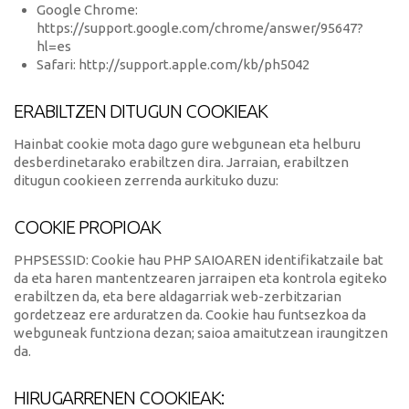
Google Chrome:
https://support.google.com/chrome/answer/95647?
hl=es
Safari: http://support.apple.com/kb/ph5042
ERABILTZEN DITUGUN COOKIEAK
Hainbat cookie mota dago gure webgunean eta helburu
desberdinetarako erabiltzen dira. Jarraian, erabiltzen
ditugun cookieen zerrenda aurkituko duzu:
COOKIE PROPIOAK
PHPSESSID: Cookie hau PHP SAIOAREN identifikatzaile bat
da eta haren mantentzearen jarraipen eta kontrola egiteko
erabiltzen da, eta bere aldagarriak web-zerbitzarian
gordetzeaz ere arduratzen da. Cookie hau funtsezkoa da
webguneak funtziona dezan; saioa amaitutzean iraungitzen
da.
HIRUGARRENEN COOKIEAK: