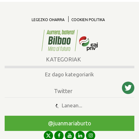
LEGEZKO OHARRA
COOKIEN POLITIKA
KATEGORIAK
Ez dago kategoriarik
Twitter
Lanean...
@juanmariaburto