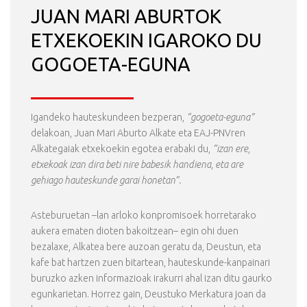
JUAN MARI ABURTOK
ETXEKOEKIN IGAROKO DU
GOGOETA-EGUNA
Igandeko hauteskundeen bezperan,
“gogoeta-eguna”
delakoan, Juan Mari Aburto Alkate eta EAJ-PNVren
Alkategaiak etxekoekin egotea erabaki du,
“izan ere,
etxekoak izan dira beti nire babesik handiena, eta are
gehiago hauteskunde garai honetan”.
Asteburuetan –lan arloko konpromisoek horretarako
aukera ematen dioten bakoitzean– egin ohi duen
bezalaxe, Alkatea bere auzoan geratu da, Deustun, eta
kafe bat hartzen zuen bitartean, hauteskunde-kanpainari
buruzko azken informazioak irakurri ahal izan ditu gaurko
egunkarietan. Horrez gain, Deustuko Merkatura joan da