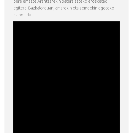
bere emazte Arantzarekin batera asteko erosketak
egitera. Bazkalorduan, amarekin eta semeekin egoteko
asmoa du.