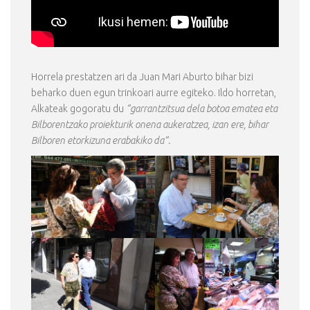
Horrela prestatzen ari da Juan Mari Aburto bihar bizi
beharko duen egun trinkoari aurre egiteko. Ildo horretan,
Alkateak gogoratu du
“garrantzitsua dela botoa ematea eta
Bilborentzako proiekturik onena aukeratzea, izan ere, bihar
Bilboren etorkizuna erabakiko da”.