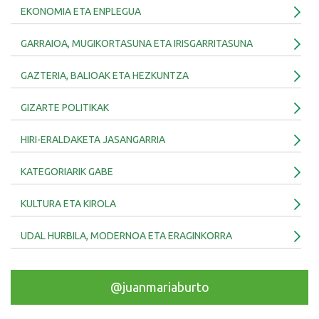
EKONOMIA ETA ENPLEGUA
GARRAIOA, MUGIKORTASUNA ETA IRISGARRITASUNA
GAZTERIA, BALIOAK ETA HEZKUNTZA
GIZARTE POLITIKAK
HIRI-ERALDAKETA JASANGARRIA
KATEGORIARIK GABE
KULTURA ETA KIROLA
UDAL HURBILA, MODERNOA ETA ERAGINKORRA
@juanmariaburto