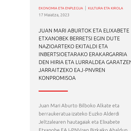
EKONOMIA ETA ENPLEGUA
KULTURA ETA KIROLA
17 Maiatza, 2023
JUAN MARI ABURTOK ETA ELIXABETE
ETXANOBEK BERRETSI EGIN DUTE
NAZIOARTEKO EKITALDI ETA
INBERTSIOETARAKO ERAKARGARRIA
DEN HIRIA ETA LURRALDEA GARATZE
JARRAITZEKO EAJ-PNVREN
KONPROMISOA
Juan Mari Aburto Bilboko Alkate eta
berraukeratua izateko Euzko Alderdi
Jeltzalearen hautagaiak eta Elixabete
Etxanobe EAJ-PNVren Bizkaiko Ahaldun