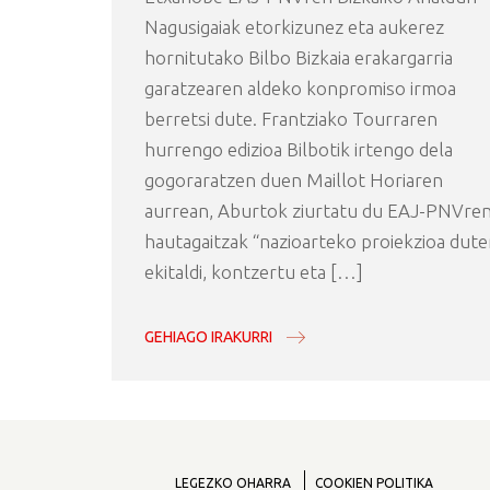
Nagusigaiak etorkizunez eta aukerez
hornitutako Bilbo Bizkaia erakargarria
garatzearen aldeko konpromiso irmoa
berretsi dute. Frantziako Tourraren
hurrengo edizioa Bilbotik irtengo dela
gogoraratzen duen Maillot Horiaren
aurrean, Aburtok ziurtatu du EAJ-PNVre
hautagaitzak “nazioarteko proiekzioa dut
ekitaldi, kontzertu eta […]
GEHIAGO IRAKURRI
LEGEZKO OHARRA
COOKIEN POLITIKA