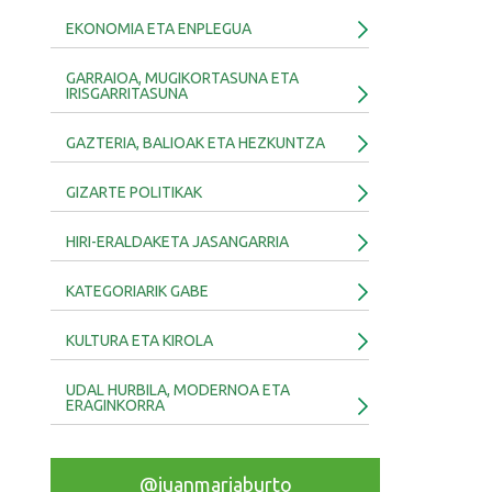
EKONOMIA ETA ENPLEGUA
GARRAIOA, MUGIKORTASUNA ETA
IRISGARRITASUNA
GAZTERIA, BALIOAK ETA HEZKUNTZA
GIZARTE POLITIKAK
HIRI-ERALDAKETA JASANGARRIA
KATEGORIARIK GABE
KULTURA ETA KIROLA
UDAL HURBILA, MODERNOA ETA
ERAGINKORRA
@juanmariaburto