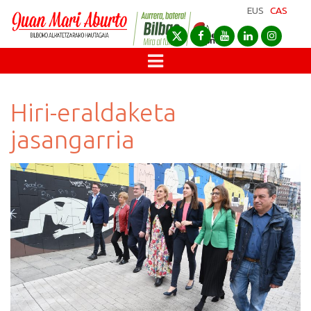
EUS
CAS
Hiri-eraldaketa
jasangarria