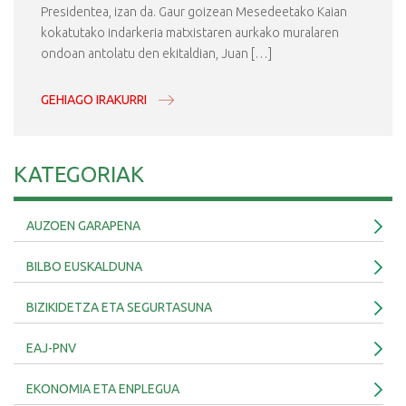
Presidentea, izan da. Gaur goizean Mesedeetako Kaian
kokatutako indarkeria matxistaren aurkako muralaren
ondoan antolatu den ekitaldian, Juan […]
GEHIAGO IRAKURRI
KATEGORIAK
AUZOEN GARAPENA
BILBO EUSKALDUNA
BIZIKIDETZA ETA SEGURTASUNA
EAJ-PNV
EKONOMIA ETA ENPLEGUA