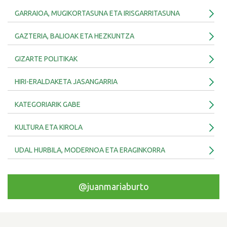
GARRAIOA, MUGIKORTASUNA ETA IRISGARRITASUNA
GAZTERIA, BALIOAK ETA HEZKUNTZA
GIZARTE POLITIKAK
HIRI-ERALDAKETA JASANGARRIA
KATEGORIARIK GABE
KULTURA ETA KIROLA
UDAL HURBILA, MODERNOA ETA ERAGINKORRA
@juanmariaburto