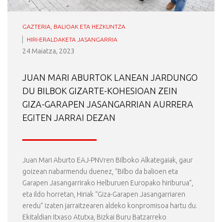
GAZTERIA, BALIOAK ETA HEZKUNTZA
HIRI-ERALDAKETA JASANGARRIA
24 Maiatza, 2023
JUAN MARI ABURTOK LANEAN JARDUNGO
DU BILBOK GIZARTE-KOHESIOAN ZEIN
GIZA-GARAPEN JASANGARRIAN AURRERA
EGITEN JARRAI DEZAN
Juan Mari Aburto EAJ-PNVren Bilboko Alkategaiak, gaur
goizean nabarmendu duenez, “Bilbo da balioen eta
Garapen Jasangarrirako Helburuen Europako hiriburua”,
eta ildo horretan, Hiriak “Giza-Garapen Jasangarriaren
eredu” izaten jarraitzearen aldeko konpromisoa hartu du.
Ekitaldian Itxaso Atutxa, Bizkai Buru Batzarreko