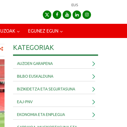
EUS
AUZOAK
EGUNEZ EGUN
KATEGORIAK
AUZOEN GARAPENA
BILBO EUSKALDUNA
BIZIKIDETZA ETA SEGURTASUNA
EAJ-PNV
EKONOMIA ETA ENPLEGUA