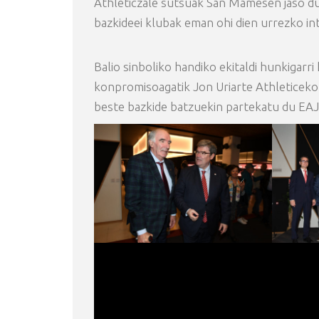
Athleticzale sutsuak San Mamesen jaso du 
bazkideei klubak eman ohi dien urrezko int
Balio sinboliko handiko ekitaldi hunkigarr
konpromisoagatik Jon Uriarte Athleticek
beste bazkide batzuekin partekatu du EA