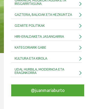
GARRAIOA, MUGIKORTASUNA ETA
IRISGARRITASUNA
GAZTERIA, BALIOAK ETA HEZKUNTZA
GIZARTE POLITIKAK
HIRI-ERALDAKETA JASANGARRIA
KATEGORIARIK GABE
KULTURA ETA KIROLA
UDAL HURBILA, MODERNOA ETA
ERAGINKORRA
@juanmariaburto