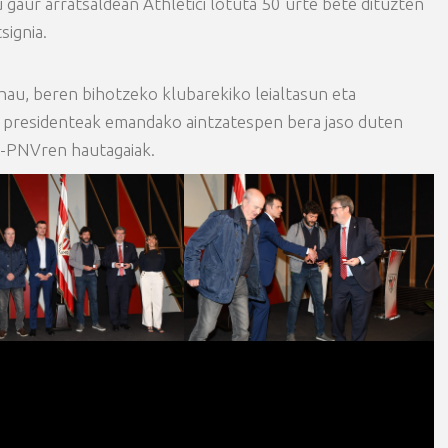
gaur arratsaldean Athletici lotuta 50 urte bete dituzten
signia.
i hau, beren bihotzeko klubarekiko leialtasun eta
o presidenteak emandako aintzatespen bera jaso duten
J-PNVren hautagaiak.