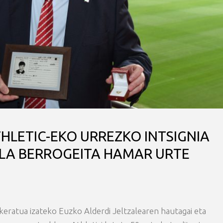
HLETIC-EKO URREZKO INTSIGNIA
ALA BERROGEITA HAMAR URTE
keratua izateko Euzko Alderdi Jeltzalearen hautagai eta