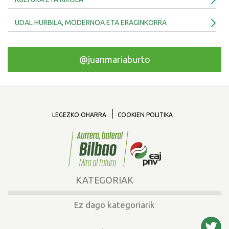
UDAL HURBILA, MODERNOA ETA ERAGINKORRA
@juanmariaburto
LEGEZKO OHARRA
COOKIEN POLITIKA
KATEGORIAK
Ez dago kategoriarik