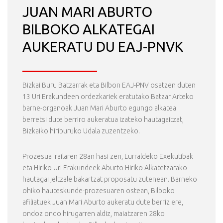
JUAN MARI ABURTO
BILBOKO ALKATEGAI
AUKERATU DU EAJ-PNVK
Bizkai Buru Batzarrak eta Bilbon EAJ-PNV osatzen duten
13 Uri Erakundeen ordezkariek eratutako Batzar Arteko
barne-organoak Juan Mari Aburto egungo alkatea
berretsi dute berriro aukeratua izateko hautagaitzat,
Bizkaiko hiriburuko Udala zuzentzeko.
Prozesua irailaren 28an hasi zen, Lurraldeko Exekutibak
eta Hiriko Uri Erakundeek Aburto Hiriko Alkatetzarako
hautagai jeltzale bakartzat proposatu zutenean. Barneko
ohiko hauteskunde-prozesuaren ostean, Bilboko
afiliatuek Juan Mari Aburto aukeratu dute berriz ere,
ondoz ondo hirugarren aldiz, maiatzaren 28ko