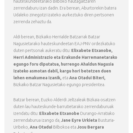
hauteskundeetarako Bilboko hautagaitzaren
zerrendaburu izan dadin. Era berean, Aburtorekin batera
Udaleko zinegotzi izateko aurkeztuko diren pertsonen
zerrenda zehaztu da.
Aldi berean, Bizkaiko Herrialde Batzarrak Batzar
Nagusietarako hauteskundeetan EAJ-PNV ordezkatuko
duten pertsonak aukeratu ditu:
Elixabete Etxanobe,
Herri Administrazio eta Erakunde Harremanetarako
egungo foru diputatua, hurrengo Ahaldun Nagusia
izateko asmotan dabil, kargu hori betetzen duen
lehen emakumea izanik,
eta
Ana Otadui Biteri,
Bizkaiko Batzar Nagusietako egungo presidentea.
Batzar berean, Euzko Alderdi Jeltzaleak Bizkaia osatzen
duten lau hauteskunde-barrutietarako zerrendaburuak
izendatu ditu:
Elixabete Etxanobe
Durango-Arratiako
zerrendaburua izango da,
Jane Eyre Urkieta
Busturia-
Uribeko,
Ana Otadui
Bilbokoa eta
Josu Bergara