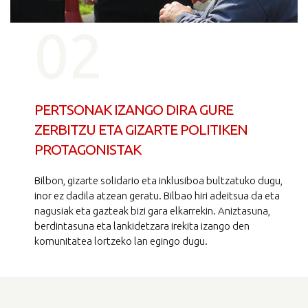
02
PERTSONAK IZANGO DIRA GURE
ZERBITZU ETA GIZARTE POLITIKEN
PROTAGONISTAK
Bilbon, gizarte solidario eta inklusiboa bultzatuko dugu,
inor ez dadila atzean geratu. Bilbao hiri adeitsua da eta
nagusiak eta gazteak bizi gara elkarrekin. Aniztasuna,
berdintasuna eta lankidetzara irekita izango den
komunitatea lortzeko lan egingo dugu.