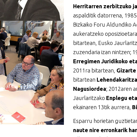
Herritarren zerbitzuko 
aspalditik datorrena, 1985e
Bizkaiko Foru Aldundiko A
aukeratzeko oposizioetara
bitartean, Eusko Jaurlari
zuzendaria izan nintzen; 1
Erregimen Juridikoko et
2011ra bitartean,
Gizarte
bitartean
Lehendakaritza
Nagusiordea
; 2012aren a
Jaurlaritzako
Enplegu eta
ekainaren 13tik aurrera,
B
Esparru horietan guztiet
naute nire erronkarik ha