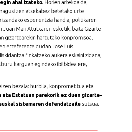
egin ahal izateko.
Horien artekoa da,
 nagusi zen atsekabez betetako urte
n izandako esperientzia handia, politikaren
 Juan Mari Atutxaren eskutik; baita Gizarte
n gizartearekin hartutako konpromisoa,
ren erreferente dudan Jose Luis
diskidantza finkatzeko aukera eskaini zidana,
lburu karguan egindako ibilbidea ere,
aizen bezala: hurbila, konprometitua eta
 eta Estatuan parekorik ez duen gizarte-
euskal sistemaren defendatzaile
sutsua.