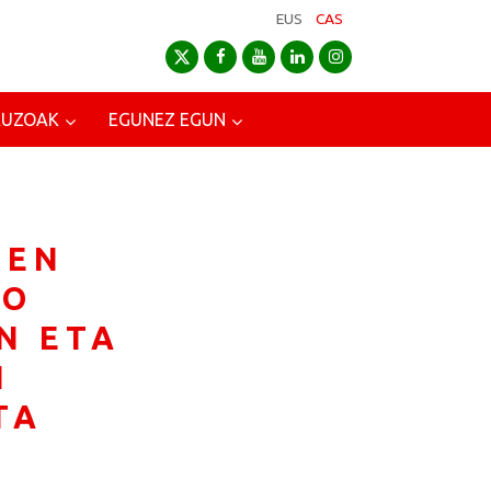
EUS
CAS
AUZOAK
EGUNEZ EGUN
REN
KO
N ETA
N
TA