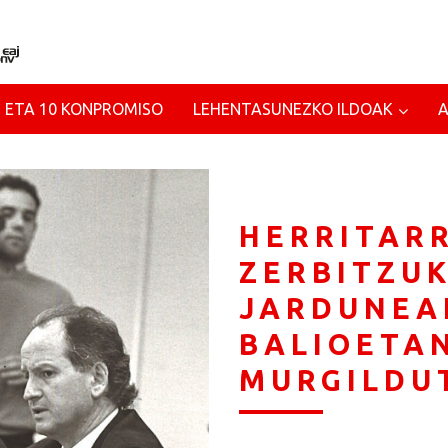
 ETA 10 KONPROMISO
LEHENTASUNEZKO ILDOAK
HERRITAR
ZERBITZU
JARDUNEA
BALIOETA
MURGILDU