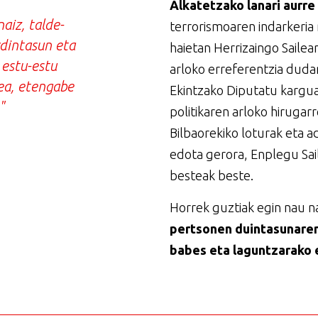
Alkatetzako lanari aurre 
aiz, talde-
terrorismoaren indarkeria
rdintasun eta
haietan Herrizaingo Sailea
 estu-estu
arloko erreferentzia dudan
lea, etengabe
Ekintzako Diputatu kargua
"
politikaren arloko hirugar
Bilbaorekiko loturak eta a
edota gerora, Enplegu Sai
besteak beste.
Horrek guztiak egin nau n
pertsonen duintasunaren
babes eta laguntzarako 