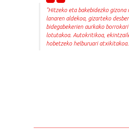
"Hitzeko eta bakebidezko gizona n
lanaren aldekoa, gizarteko desbe
bidegabekerien aurkako borrokari
lotutakoa. Autokritikoa, ekintzai
hobetzeko helburuari atxikitakoa.