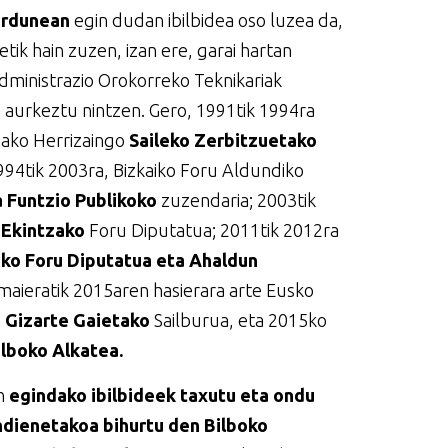
jardunean
egin dudan ibilbidea oso luzea da,
tik hain zuzen, izan ere, garai hartan
dministrazio Orokorreko Teknikariak
 aurkeztu nintzen. Gero, 1991tik 1994ra
tzako Herrizaingo
Saileko Zerbitzuetako
994tik 2003ra, Bizkaiko Foru Aldundiko
a Funtzio Publikoko
zuzendaria; 2003tik
 Ekintzako
Foru Diputatua; 2011tik 2012ra
ko Foru Diputatua eta Ahaldun
maieratik 2015aren hasierara arte Eusko
 Gizarte Gaietako
Sailburua, eta 2015ko
ilboko Alkatea.
an
egindako ibilbideek taxutu eta ondu
ndienetakoa bihurtu den Bilboko