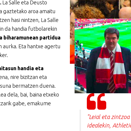
.
La Salle eta Deusto
ta gaztetako aroa amaitu
en hasi nintzen, La Salle
in da handia futbolarekin
a biharamunean partidua
n aurka. Eta hantxe agertu
ker.
aitasun handia eta
a, nire bizitzan eta
rtasuna bermatzen duena.
lea dela, bai, baina etxeko
antzarik gabe, emakume
"Leial eta zintzoa
idealekin, Athlet