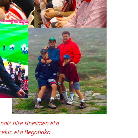
 naiz nire sinesmen eta
icekin eta Begoñako