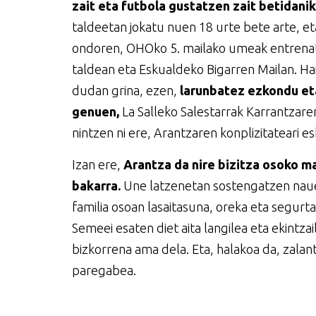
zait eta futbola gustatzen zait betidanik
taldeetan jokatu nuen 18 urte bete arte, e
ondoren, OHOko 5. mailako umeak entrenatz
taldean eta Eskualdeko Bigarren Mailan. Ha
dudan grina, ezen,
larunbatez ezkondu et
genuen,
La Salleko Salestarrak Karrantzare
nintzen ni ere, Arantzaren konplizitateari es
Izan ere,
Arantza da nire bizitza osoko m
bakarra.
Une latzenetan sostengatzen nauen
familia osoan lasaitasuna, oreka eta segu
Semeei esaten diet aita langilea eta ekintzai
bizkorrena ama dela. Eta, halakoa da, zal
paregabea.