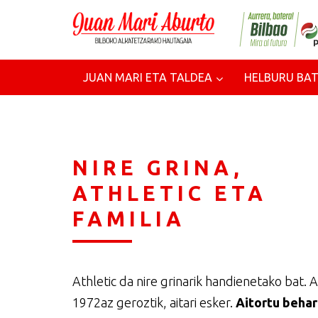
JUAN MARI ETA TALDEA
HELBURU BAT
NIRE GRINA,
ATHLETIC ETA
FAMILIA
Athletic da nire grinarik handienetako bat. 
1972az geroztik, aitari esker.
Aitortu behar