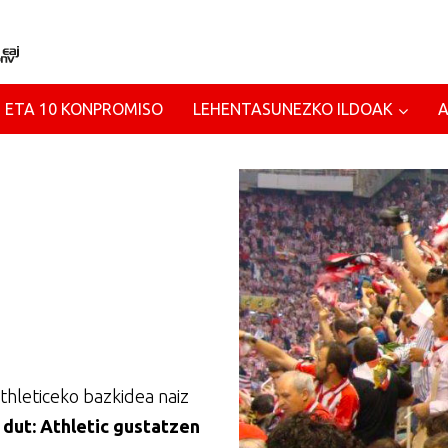
 ETA 10 KONPROMISO
LEHENTASUNEZKO ILDOAK
Athleticeko bazkidea naiz
 dut: Athletic gustatzen