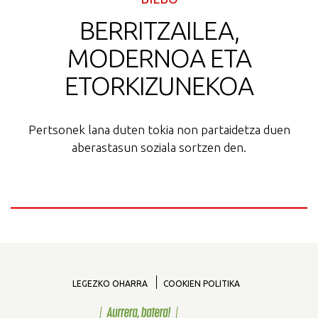
BERRITZAILEA,
MODERNOA ETA
ETORKIZUNEKOA
Pertsonek lana duten tokia non partaidetza duen
aberastasun soziala sortzen den.
LEGEZKO OHARRA
COOKIEN POLITIKA