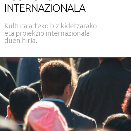
INTERNAZIONALA
Kultura arteko bizikidetzarako
eta proiekzio internazionala
duen hiria.