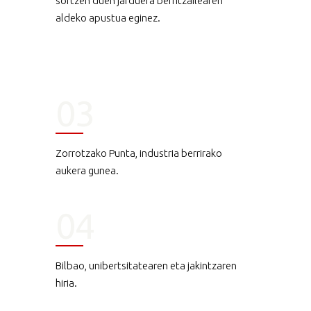
sortzen duen jarduera berritzailearen
aldeko apustua eginez.
03
Zorrotzako Punta, industria berrirako
aukera gunea.
04
Bilbao, unibertsitatearen eta jakintzaren
hiria.