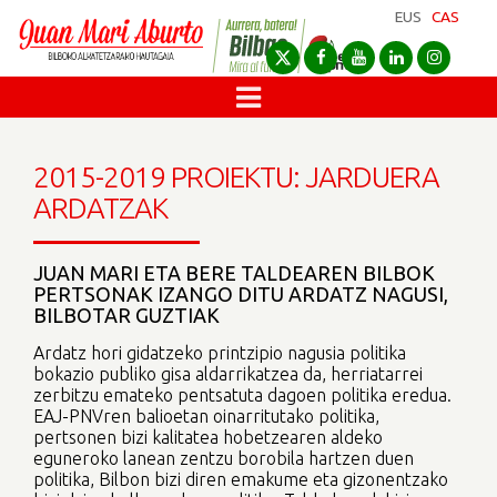
EUS
CAS
2015-2019 PROIEKTU: JARDUERA
ARDATZAK
JUAN MARI ETA BERE TALDEAREN BILBOK
PERTSONAK IZANGO DITU ARDATZ NAGUSI,
BILBOTAR GUZTIAK
Ardatz hori gidatzeko printzipio nagusia politika
bokazio publiko gisa aldarrikatzea da, herriatarrei
zerbitzu emateko pentsatuta dagoen politika eredua.
EAJ-PNVren balioetan oinarritutako politika,
pertsonen bizi kalitatea hobetzearen aldeko
eguneroko lanean zentzu borobila hartzen duen
politika, Bilbon bizi diren emakume eta gizonentzako