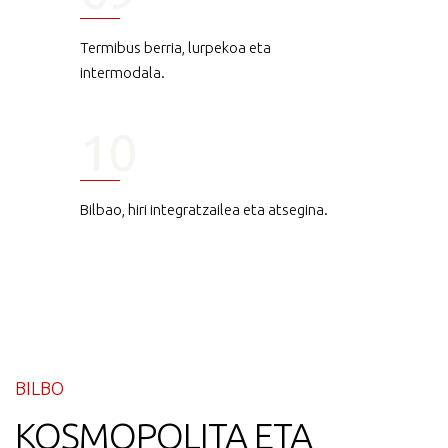
Termibus berria, lurpekoa eta
intermodala.
10
Bilbao, hiri integratzailea eta atsegina.
BILBO
KOSMOPOLITA ETA