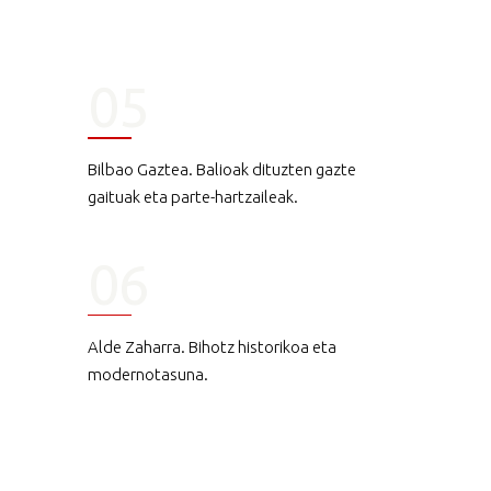
05
Bilbao Gaztea. Balioak dituzten gazte
gaituak eta parte-hartzaileak.
06
Alde Zaharra. Bihotz historikoa eta
modernotasuna.