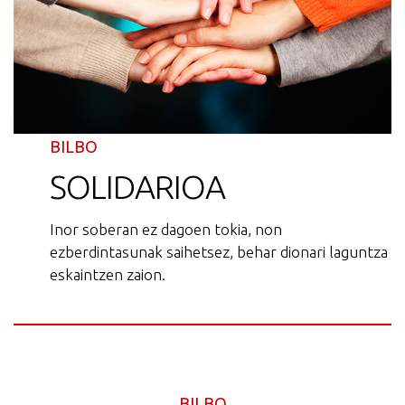
BILBO
SOLIDARIOA
Inor soberan ez dagoen tokia, non
ezberdintasunak saihetsez, behar dionari laguntza
eskaintzen zaion.
BILBO