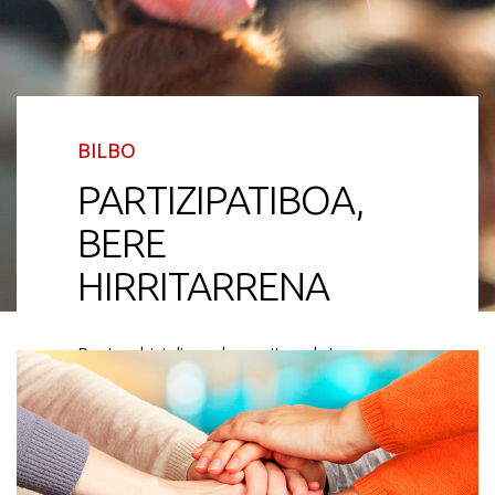
BILBO
PARTIZIPATIBOA,
BERE
HIRRITARRENA
Bertan bizi diren, lan egiten duten
eta Bilbao maite duten gizon-
emakume guztiona.