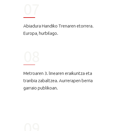
07
Abiadura Handiko Trenaren etorrera.
Europa, hurbilago.
08
Metroaren 3. linearen eraikuntza eta
tranbia zabaltzea. Aurrerapen berria
garraio publikoan.
09