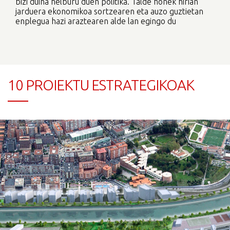
bizi duina helburu duen politika. Talde honek hirian
jarduera ekonomikoa sortzearen eta auzo guztietan
enplegua hazi araztearen alde lan egingo du
10 PROIEKTU ESTRATEGIKOAK