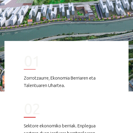
01
Zorrotzaurre, Ekonomia Berriaren eta
Talentuaren Uhartea.
02
Sektore ekonomiko berriak. Enplegua