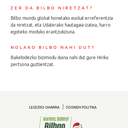
ZER DA BILBO NIRETZAT?
Bilbo mundu global honetako euskal erreferentzia
da niretzat, eta Udalerako hautagaia izatea, harro
egoteko moduko erantzukizuna.
NOLAKO BILBO NAHI DUT?
Bakebidezko bizimodu duina nahi dut gure Hiriko
pertsona guztientzat.
LEGEZKO OHARRA
COOKIEN POLITIKA