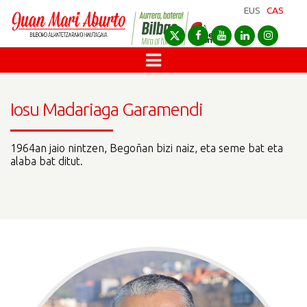
EUS
CAS
Iosu Madariaga Garamendi
1964an jaio nintzen, Begoñan bizi naiz, eta seme bat eta
alaba bat ditut.