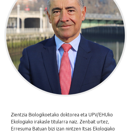
Zientzia Biologikoetako doktorea eta UPV/EHUko
Ekologiako irakasle titularra naiz. Zenbait urtez,
Erresuma Batuan bizi izan nintzen Itsas Ekologiako