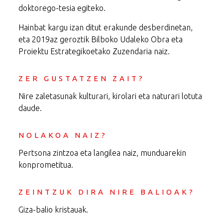
doktorego-tesia egiteko.
Hainbat kargu izan ditut erakunde desberdinetan,
eta 2019az geroztik Bilboko Udaleko Obra eta
Proiektu Estrategikoetako Zuzendaria naiz.
ZER GUSTATZEN ZAIT?
Nire zaletasunak kulturari, kirolari eta naturari lotuta
daude.
NOLAKOA NAIZ?
Pertsona zintzoa eta langilea naiz, munduarekin
konprometitua.
ZEINTZUK DIRA NIRE BALIOAK?
Giza-balio kristauak.