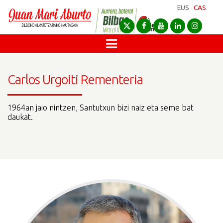
EUS
CAS
Carlos Urgoiti Rementeria
1964an jaio nintzen, Santutxun bizi naiz eta seme bat
daukat.