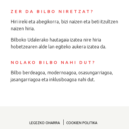
ZER DA BILBO NIRETZAT?
Hiri ireki eta abegikorra, bizi naizen eta beti itzultzen
naizen hiria.
Bilboko Udalerako hautagaia izatea nire hiria
hobetzearen alde lan egiteko aukera izatea da.
NOLAKO BILBO NAHI DUT?
Bilbo berdeagoa, modernoagoa, osasungarriagoa,
jasangarriagoa eta inklusiboagoa nahi dut.
LEGEZKO OHARRA
COOKIEN POLITIKA