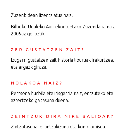
Zuzenbidean lizentziatua naiz.
Bilboko Udaleko Aurrekontuetako Zuzendaria naiz
2005az geroztik.
ZER GUSTATZEN ZAIT?
Izugarri gustatzen zait historia liburuak irakurtzea,
eta argazkigintza.
NOLAKOA NAIZ?
Pertsona hurbila eta irisgarria naiz, entzuteko eta
aztertzeko gaitasuna duena.
ZEINTZUK DIRA NIRE BALIOAK?
Zintzotasuna, erantzukizuna eta konpromisoa.