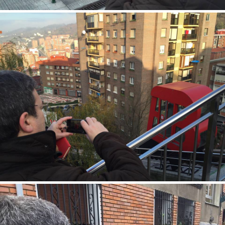
Begoñako Andra Mari eta Iturriondo plaza lotzen dituen
igogailuaren funtzionamenduari erreparatu diogu.