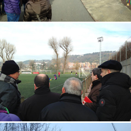
Etxebarria Parkeak aisialdi-gune izan behar du bilbotar guztientzat
urte osoan zehar, baina halaber, prest egon behar du zirkua eta
barrakak hartzeko Aste Nagusian. Begoña
Mallonako kirol instalazioak, Bilboko ehunka futbolarik entrenatu
eta jokatzen duten lekua. Garrantzitsua da kirolaren praktika
sustatzea gazteenen artean. Begoña