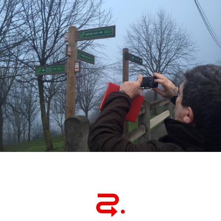
Eraztun berdea. Bilbon, ibilbide luze eta desberdin asko dago.
Begoña