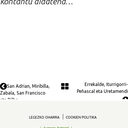
kontantu didatena…
Errekalde, Iturrigorri-
San Adrian, Miribilla,
Peñascal eta Uretamendi
Zabala, San Francisco
eta Bilbo...
LEGEZKO OHARRA
COOKIEN POLITIKA