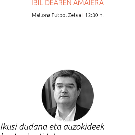
IBILIDEAREN AMAIERA
Mallona Futbol Zelaia
I
12:30 h.
Ikusi dudana eta auzokideek