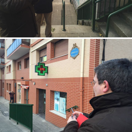
Remar eta Sarrikueko irisgarritasun arazoak antzematen ditugu.
Espaloietan eta Arabellako jabetza pribatu batzuetan, lanak egin
behar direla ikusi dugu.