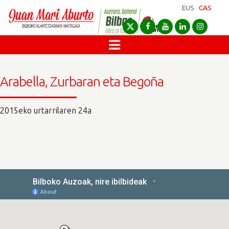
EUS
CAS
Arabella, Zurbaran eta Begoña
2015eko urtarrilaren 24a