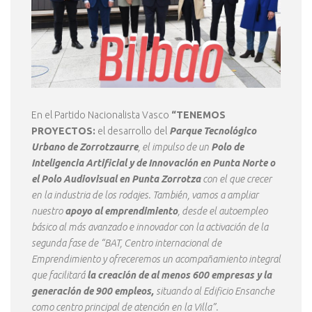
En el Partido Nacionalista Vasco
“TENEMOS
PROYECTOS:
el desarrollo del
Parque Tecnológico
Urbano de Zorrotzaurre
, el impulso de un
Polo de
Inteligencia Artificial y de Innovación en Punta Norte o
el Polo Audiovisual en Punta Zorrotza
con el que crecer
en la industria de los rodajes. También, vamos a ampliar
nuestro
apoyo al emprendimiento
, desde el autoempleo
básico al más avanzado e innovador con la activación de la
segunda fase de “BAT, Centro internacional de
Emprendimiento y ofreceremos un acompañamiento integral
que facilitará
la creación de al menos 600 empresas y la
generación de 900 empleos,
situando al Edificio Ensanche
como centro principal de atención en la Villa”.