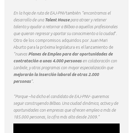
En la hoja de ruta de EAJ-PNV
también
“encontramos el
desarrollo de una
Talent House
para atraer y retener
talento y ayudar a retornar a Bilbao a aquellos profesionales
que quieran regresar y aportar su conocimiento a la ciudad
”.
Otro de los compromisos adquiridos por Juan Mari
Aburto para la próxima legislatura es el lanzamiento de
“nuevos
Planes de Empleo
para dar oportunidades de
contratación a unas 4.000 personas
en colaboración con
Lanbide, y otros programas con mayor especialización que
mejorarán la inserción laboral de otras 2.000
personas
”.
“Porque –ha dicho el candidato de EAJ-PNV- queremos
seguir construyendo Bilbao. Una ciudad dinámica, activa y de
oportunidades con empresas que ofrecen empleo a más de
185.000 personas, la cifra más alta desde 2009.”