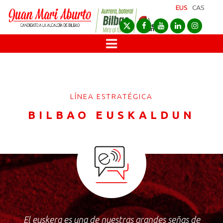
EUS
CAS
LÍNEA ESTRATÉGICA
BILBAO EUSKALDUN
El euskera es una de nuestras grandes señas de