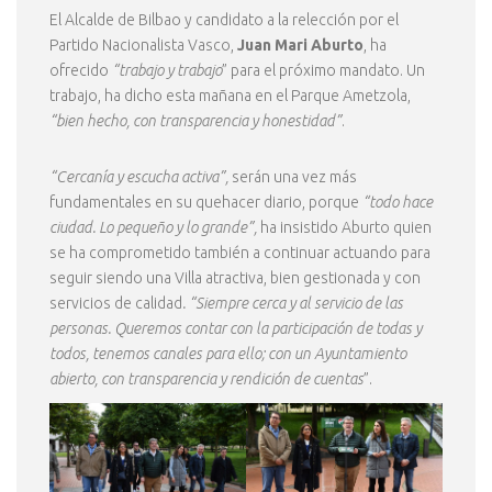
El Alcalde de Bilbao y candidato a la relección por el
Partido Nacionalista Vasco,
Juan Mari Aburto
, ha
ofrecido
“trabajo y trabajo
” para el próximo mandato. Un
trabajo, ha dicho esta mañana en el Parque Ametzola,
“bien hecho, con transparencia y honestidad”
.
“Cercanía y escucha activa”,
serán una vez más
fundamentales en su quehacer diario, porque
“todo hace
ciudad. Lo pequeño y lo grande”,
ha insistido Aburto quien
se ha comprometido también a continuar actuando para
seguir siendo una Villa atractiva, bien gestionada y con
servicios de calidad
. “Siempre cerca y al servicio de las
personas. Queremos contar con la participación de todas y
todos, tenemos canales para ello; con un Ayuntamiento
abierto, con transparencia y rendición de cuentas
”.