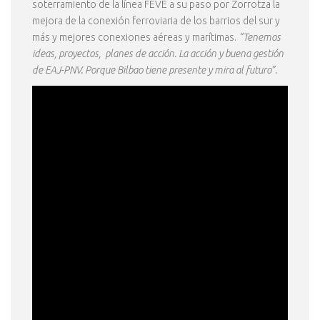
soterramiento de la línea FEVE a su paso por Zorrotza la
mejora de la conexión ferroviaria de los barrios del sur y
más y mejores conexiones aéreas y marítimas.
“Tenemos
ideas, proyectos, planes de acción. La acción y buena gestión
de EAJ-PNV. Porque Bilbao tiene presente y mira al futuro”.