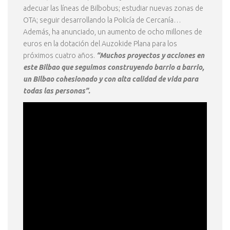
adecuar las líneas de Bilbobus; estudiar nuevas zonas de
OTA; seguir desarrollando la Policía de Cercanía…
Además, ha anunciado, un aumento de ocho millones de
euros en la dotación del Auzokide Plana para los
próximos cuatro años.
“Muchos proyectos y acciones en
este Bilbao que seguimos construyendo barrio a barrio,
un Bilbao cohesionado y con alta calidad de vida para
todas las personas”.