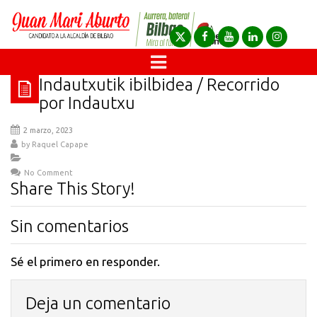
Indautxutik ibilbidea / Recorrido
por Indautxu
2 marzo, 2023
by
Raquel Capape
No Comment
Share This Story!
Sin comentarios
Sé el primero en responder.
Deja un comentario