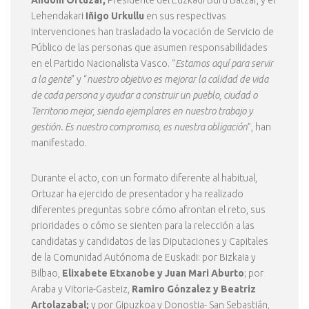
Andoni Ortuzar,
Presidente del Euzkadi Buru Batzar, y el
Lehendakari
Iñigo Urkullu
en sus respectivas
intervenciones han trasladado la vocación de Servicio de
Público de las personas que asumen responsabilidades
en el Partido Nacionalista Vasco. “
Estamos aquí para servir
a la gente
” y “
nuestro objetivo es mejorar la calidad de vida
de cada persona y ayudar a construir un pueblo, ciudad o
Territorio mejor, siendo ejemplares en nuestro trabajo y
gestión. Es nuestro compromiso, es nuestra obligación
”, han
manifestado.
Durante el acto, con un formato diferente al habitual,
Ortuzar ha ejercido de presentador y ha realizado
diferentes preguntas sobre cómo afrontan el reto, sus
prioridades o cómo se sienten para la relección a las
candidatas y candidatos de las Diputaciones y Capitales
de la Comunidad Autónoma de Euskadi: por Bizkaia y
Bilbao,
Elixabete Etxanobe y Juan Mari Aburto
; por
Araba y Vitoria-Gasteiz,
Ramiro Gónzalez y Beatriz
Artolazabal;
y por Gipuzkoa y Donostia- San Sebastián,