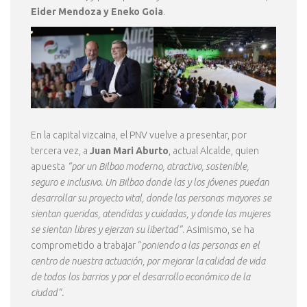
Eider Mendoza y Eneko Goia
.
En la capital vizcaina, el PNV vuelve a presentar, por
tercera vez, a
Juan Mari Aburto
, actual Alcalde, quien
apuesta
“por un Bilbao moderno, atractivo, sostenible,
seguro e inclusivo. Un Bilbao donde las y los jóvenes puedan
desarrollar su proyecto vital, donde las personas mayores se
sientan queridas, atendidas y cuidadas, y donde las mujeres
se sientan libres y ejerzan su libertad”
. Asimismo, se ha
comprometido a trabajar “
poniendo a las personas en el
centro de nuestra actuación, por mejorar la calidad de vida
de todos los barrios y por el desarrollo económico de la
ciudad”.