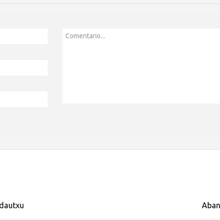
Comentario...
ndautxu
Aban